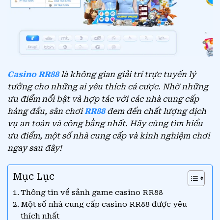
Casino RR88
là không gian giải trí trực tuyến lý
tưởng cho những ai yêu thích cá cược. Nhờ những
ưu điểm nổi bật và hợp tác với các nhà cung cấp
hàng đầu, sân chơi
RR88
đem đến chất lượng dịch
vụ an toàn và công bằng nhất. Hãy cùng tìm hiểu
ưu điểm, một số nhà cung cấp và kinh nghiệm chơi
ngay sau đây!
Mục Lục
Thông tin về sảnh game casino RR88
Một số nhà cung cấp casino RR88 được yêu
thích nhất