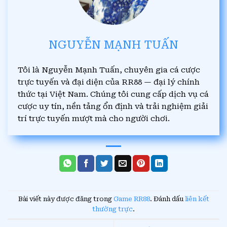
NGUYỄN MẠNH TUẤN
Tôi là Nguyễn Mạnh Tuấn, chuyên gia cá cược
trực tuyến và đại diện của RR88 — đại lý chính
thức tại Việt Nam. Chúng tôi cung cấp dịch vụ cá
cược uy tín, nền tảng ổn định và trải nghiệm giải
trí trực tuyến mượt mà cho người chơi.
Bài viết này được đăng trong
Game RR88
. Đánh dấu
liên kết
thường trực
.