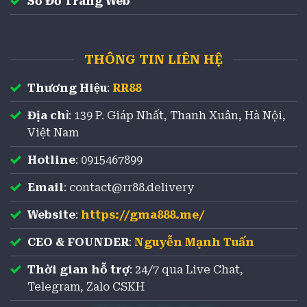
Sơ Đồ Trang Web
THÔNG TIN LIÊN HỆ
Thương Hiệu
:
RR88
Địa chỉ
: 139 P. Giáp Nhất, Thanh Xuân, Hà Nội,
Việt Nam
Hotline
: 0915467899
Email
:
contact@rr88.delivery
Website
:
https://gma888.me/
CEO & FOUNDER
:
Nguyễn Mạnh Tuấn
Thời gian hỗ trợ
: 24/7 qua Live Chat,
Telegram, Zalo CSKH