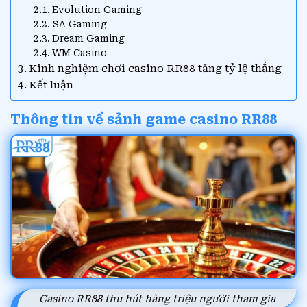
Evolution Gaming
SA Gaming
Dream Gaming
WM Casino
Kinh nghiệm chơi casino RR88 tăng tỷ lệ thắng
Kết luận
Thông tin về sảnh game casino RR88
Casino RR88 thu hút hàng triệu người tham gia