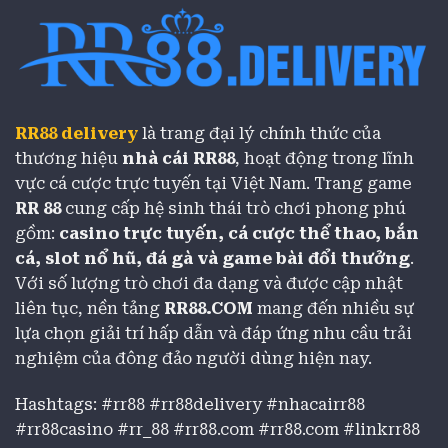
RR88 delivery
là trang đại lý chính thức của
thương hiệu
nhà cái RR88
, hoạt động trong lĩnh
vực cá cược trực tuyến tại Việt Nam. Trang game
RR 88
cung cấp hệ sinh thái trò chơi phong phú
gồm:
casino trực tuyến, cá cược thể thao, bắn
cá, slot nổ hũ, đá gà và game bài đổi thưởng
.
Với số lượng trò chơi đa dạng và được cập nhật
liên tục, nền tảng
RR88.COM
mang đến nhiều sự
lựa chọn giải trí hấp dẫn và đáp ứng nhu cầu trải
nghiệm của đông đảo người dùng hiện nay.
Hashtags: #rr88 #rr88delivery #nhacairr88
#rr88casino #rr_88 #rr88.com #rr88.com #linkrr88