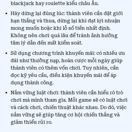
blackjack hay roulette kiểu châu Âu.
Hãy dừng lại đúng lúc: thành viên cần đặt giới
hạn thắng và thua, dừng lại khi đạt lợi nhuận
mong muốn hoặc khi lỗ số tiền nhất định.
Không nên chơi quá lâu để tránh ảnh hưởng
tâm lý dẫn đến mất kiểm soát.
Sử dụng chương trình khuyến mãi: có nhiều ưu
đãi như thưởng nạp, hoàn cược mỗi ngày giúp
thành viên có thêm vốn chơi. Tuy nhiên, cần
đọc kỹ yêu cầu, điều kiện khuyến mãi để áp
dụng thành công.
Nắm vững luật chơi: thành viên cần hiểu rõ trò
chơi mà mình tham gia. Mỗi game sẽ có luật chơi
và cách chơi, chiến thuật khác nhau. Do đó, việc
nắm vững sẽ giúp tăng cơ hội chiến thắng và
giảm thiểu rủi ro.