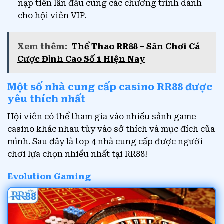
nạp tiền lần đầu cùng các chương trình dành
cho hội viên VIP.
Xem thêm:
Thể Thao RR88 – Sân Chơi Cá
Cược Đỉnh Cao Số 1 Hiện Nay
Một số nhà cung cấp casino RR88 được
yêu thích nhất
Hội viên có thể tham gia vào nhiều sảnh game
casino khác nhau tùy vào sở thích và mục đích của
mình. Sau đây là top 4 nhà cung cấp được người
chơi lựa chọn nhiều nhất tại RR88!
Evolution Gaming