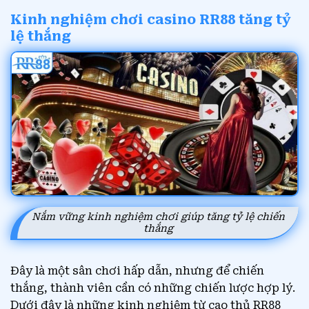
Kinh nghiệm chơi casino RR88 tăng tỷ
lệ thắng
Nắm vững kinh nghiệm chơi giúp tăng tỷ lệ chiến
thắng
Đây là một sân chơi hấp dẫn, nhưng để chiến
thắng, thành viên cần có những chiến lược hợp lý.
Dưới đây là những kinh nghiệm từ cao thủ RR88