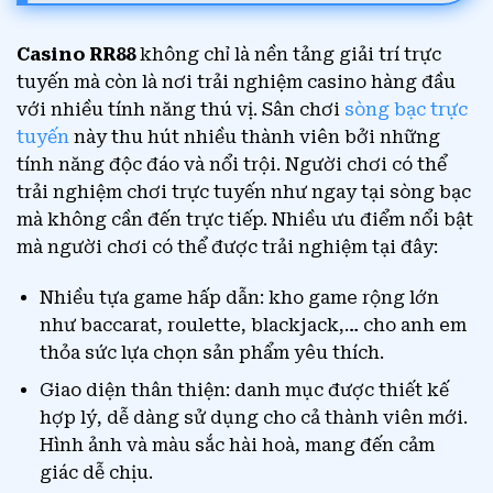
Casino RR88
không chỉ là nền tảng giải trí trực
tuyến mà còn là nơi trải nghiệm casino hàng đầu
với nhiều tính năng thú vị. Sân chơi
sòng bạc trực
tuyến
này thu hút nhiều thành viên bởi những
tính năng độc đáo và nổi trội.
Người chơi có thể
trải nghiệm chơi trực tuyến như ngay tại sòng bạc
mà không cần đến trực tiếp. Nhiều ưu điểm nổi bật
mà người chơi có thể được trải nghiệm tại đây:
Nhiều tựa game hấp dẫn: kho game rộng lớn
như baccarat, roulette, blackjack,… cho anh em
thỏa sức lựa chọn sản phẩm yêu thích.
Giao diện thân thiện: danh mục được thiết kế
hợp lý, dễ dàng sử dụng cho cả thành viên mới.
Hình ảnh và màu sắc hài hoà, mang đến cảm
giác dễ chịu.