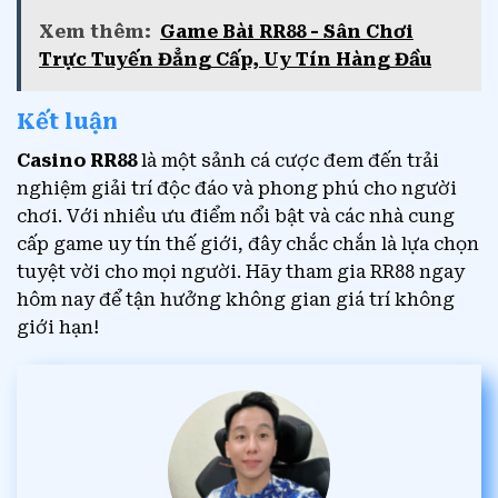
Xem thêm:
Game Bài RR88 - Sân Chơi
Trực Tuyến Đẳng Cấp, Uy Tín Hàng Đầu
Kết luận
Casino RR88
là một sảnh cá cược đem đến trải
nghiệm giải trí độc đáo và phong phú cho người
chơi. Với nhiều ưu điểm nổi bật và các nhà cung
cấp game uy tín thế giới, đây chắc chắn là lựa chọn
tuyệt vời cho mọi người. Hãy tham gia RR88 ngay
hôm nay để tận hưởng không gian giá trí không
giới hạn!